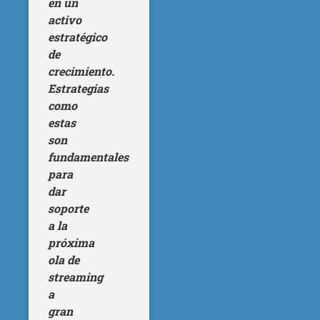
en un
activo
estratégico
de
crecimiento.
Estrategias
como
estas
son
fundamentales
para
dar
soporte
a la
próxima
ola de
streaming
a
gran