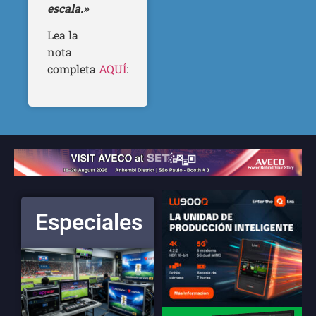
escala.»
Lea la
nota
completa
AQUÍ
:
Especiales