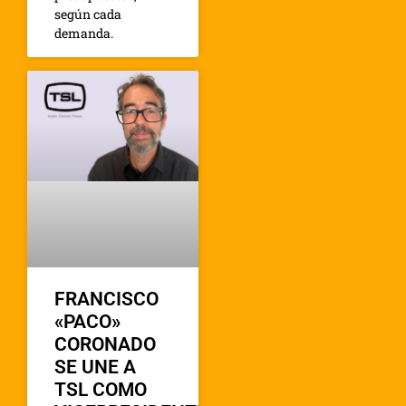
según cada
demanda.
FRANCISCO
«PACO»
CORONADO
SE UNE A
TSL COMO