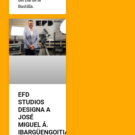
Bastilla.
EFD
STUDIOS
DESIGNA A
JOSÉ
MIGUEL Á.
IBARGÜENGOITIA