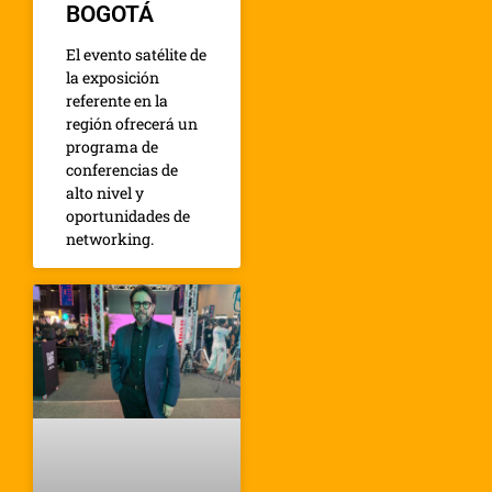
BOGOTÁ
El evento satélite de
la exposición
referente en la
región ofrecerá un
programa de
conferencias de
alto nivel y
oportunidades de
networking.