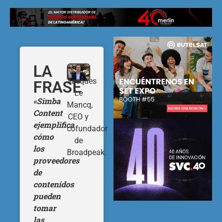
LA
Jacques
FRASE
Le
«Simba
Mancq,
Content
CEO y
ejemplifica
cofundador
cómo
de
los
Broadpeak.
proveedores
de
contenidos
pueden
tomar
las