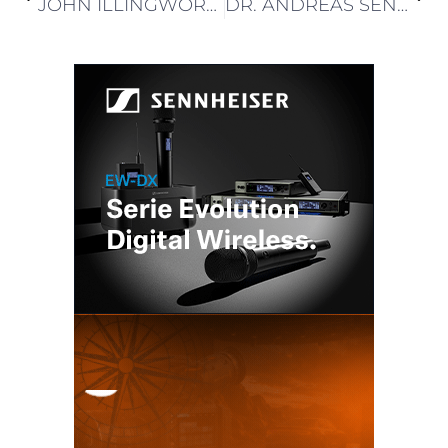
JOHN ILLINGWORTH ASUME EN PACIFIC BROADBAND NETWORKS (PBN) PARA LOGRAR SU EXPANSION EN EUROPA Y AMÉRICA LATINA
DR. ANDREAS SENNHEISER, CO-CEO DE SENNHEISER: «LA PRESENTACIÓN DE SPECTERA FUE UN HITO»