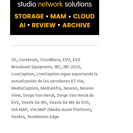
,
,
,
,
5G
Cerebrum
CloudBass
EVS
EVS
,
,
,
Broadcast Equipment
IBC
IBC 2023
,
LiveCeption
LiveCeption sigue soportando la
,
actualización de los servidores XT-VIA
,
,
,
MediaCeption
MediaInfra
Neuron
Neuron
,
,
View
Serge Van Herck
Serge Van Herck de
,
,
,
EVS
Veerle De Wit
Veerle De Wit de EVS
,
,
VIA MAP
VIA MAP (Media Asset Platform)
,
Xeebra
XtraMotion Edge