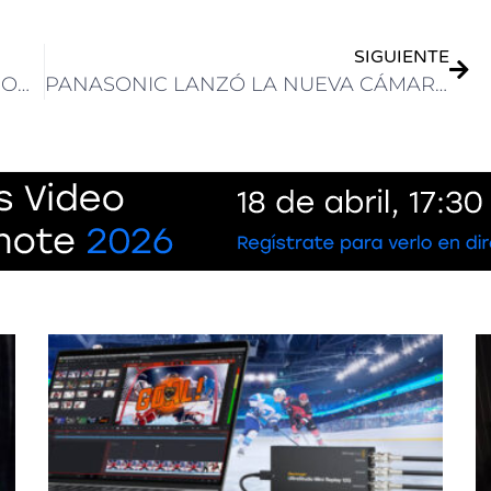
SIGUIENTE
LIVEU AMPLIA EL ACCESO A LAS PRODUCCIONES DE VIDEOIP EN DIRECTO DE RNE
PANASONIC LANZÓ LA NUEVA CÁMARA LUMIX S1RII Y YA ESTÁ DISPONIBLE EN AMÉRICA LATINA