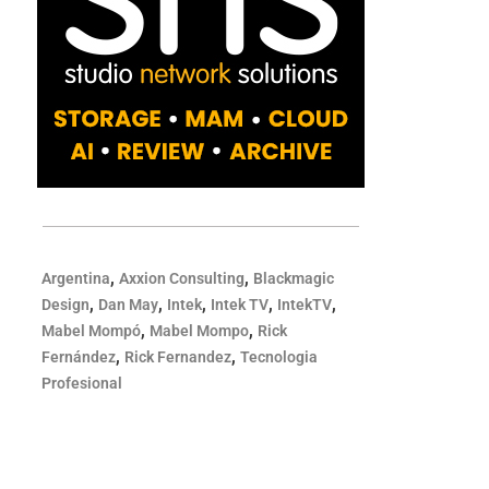
,
,
Argentina
Axxion Consulting
Blackmagic
,
,
,
,
,
Design
Dan May
Intek
Intek TV
IntekTV
,
,
Mabel Mompó
Mabel Mompo
Rick
,
,
Fernández
Rick Fernandez
Tecnologia
Profesional