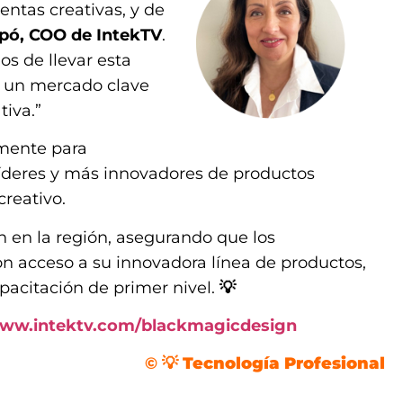
entas creativas, y de
ó, COO de IntekTV
.
s de llevar esta
, un mercado clave
tiva.”
mente para
 líderes y más innovadores de productos
creativo.
ón en la región, asegurando que los
n acceso a su innovadora línea de productos,
pacitación de primer nivel.
💡
www.intektv.com/blackmagicdesign
©
💡 Tecnología Profesional