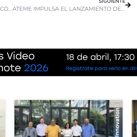
SIGUIENTE
TSL DESIGNÓ A JEREMY BOURQUE COMO SENIOR SOLUTIONS ENGINEER PARA LAS AMERICAS
ATEME IMPULSA EL LANZAMIENTO DE TV+, EL NUEVO SERVICIO DE STREAMING DEL GROUPE CANAL+