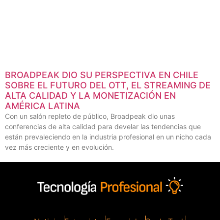
BROADPEAK DIO SU PERSPECTIVA EN CHILE
SOBRE EL FUTURO DEL OTT, EL STREAMING DE
ALTA CALIDAD Y LA MONETIZACIÓN EN
AMÉRICA LATINA
Con un salón repleto de público, Broadpeak dio unas
conferencias de alta calidad para develar las tendencias que
están prevaleciendo en la industria profesional en un nicho cada
vez más creciente y en evolución.