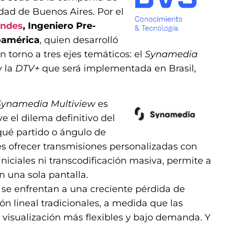
udad de Buenos Aires. Por el
endes
, Ingeniero Pre-
oamérica
, quien desarrolló
 torno a tres ejes temáticos: el
Synamedia
 la
DTV+
que será implementada en Brasil,
Synamedia Multiview
es
 el dilema definitivo del
qué partido o ángulo de
es ofrecer transmisiones personalizadas con
niciales ni transcodificación masiva, permite a
n una sola pantalla.
 se enfrentan a una creciente pérdida de
ión lineal tradicionales, a medida que las
 visualización más flexibles y bajo demanda. Y