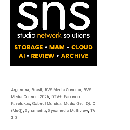
,
,
,
Argentina
Brasil
BVS Media Connect
BVS
,
,
Media Connect 2026
DTV+
Facundo
,
,
Favelukes
Gabriel Mendez
Media Over QUIC
,
,
,
(MoQ)
Synamedia
Synamedia Multiview
TV
3.0