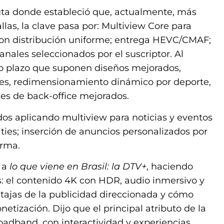
uta donde estableció que, actualmente, más
allas, la clave pasa por: Multiview Core para
 con distribución uniforme; entrega HEVC/CMAF;
nales seleccionados por el suscriptor. Al
o plazo que suponen diseños mejorados,
les, redimensionamiento dinámico por deporte,
les de back-office mejorados.
dos aplicando multiview para noticias y eventos
ities; inserción de anuncios personalizados por
orma.
o a
lo que viene en Brasil: la DTV+
, haciendo
: el contenido 4K con HDR, audio inmersivo y
entajas de la publicidad direccionada y cómo
tización. Dijo que el principal atributo de la
roadband, con interactividad y experiencias