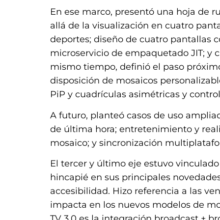
En ese marco, presentó una hoja de r
allá de la visualización en cuatro pant
deportes; diseño de cuatro pantallas
microservicio de empaquetado JIT; y ca
mismo tiempo, definió el paso próxim
disposición de mosaicos personalizab
PiP y cuadrículas asimétricas y contro
A futuro, planteó casos de uso amplia
de última hora; entretenimiento y real
mosaico; y sincronización multiplataf
El tercer y último eje estuvo vinculad
hincapié en sus principales novedades
accesibilidad. Hizo referencia a las v
impacta en los nuevos modelos de mone
TV 3.0 es la integración broadcast + b