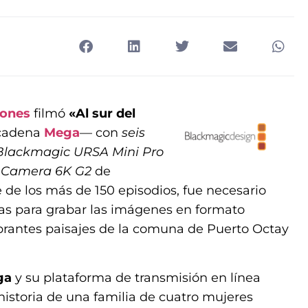
iones
filmó
«Al sur del
 cadena
Mega
— con
seis
 Blackmagic URSA Mini Pro
a Camera 6K G2
de
e de los más de 150 episodios, fue necesario
ras para grabar las imágenes en formato
rantes paisajes de la comuna de Puerto Octay
ga
y su plataforma de transmisión en línea
a historia de una familia de cuatro mujeres