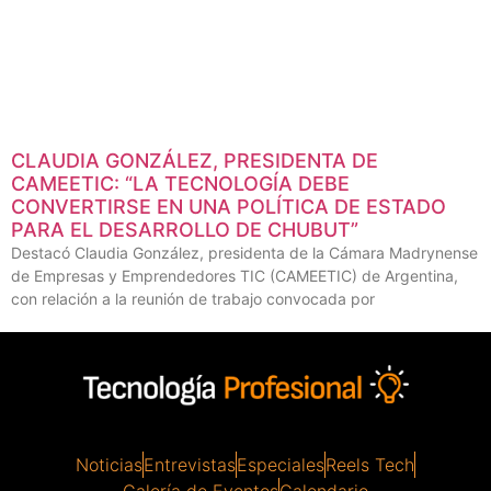
CLAUDIA GONZÁLEZ, PRESIDENTA DE
CAMEETIC: “LA TECNOLOGÍA DEBE
CONVERTIRSE EN UNA POLÍTICA DE ESTADO
PARA EL DESARROLLO DE CHUBUT”
Destacó Claudia González, presidenta de la Cámara Madrynense
de Empresas y Emprendedores TIC (CAMEETIC) de Argentina,
con relación a la reunión de trabajo convocada por
Noticias
Entrevistas
Especiales
Reels Tech