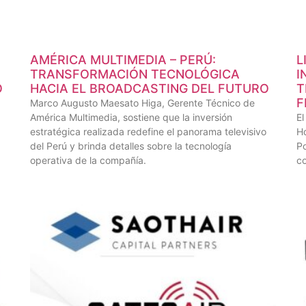
AMÉRICA MULTIMEDIA – PERÚ:
L
TRANSFORMACIÓN TECNOLÓGICA
I
O
HACIA EL BROADCASTING DEL FUTURO
T
F
Marco Augusto Maesato Higa, Gerente Técnico de
América Multimedia, sostiene que la inversión
El
estratégica realizada redefine el panorama televisivo
Ho
del Perú y brinda detalles sobre la tecnología
Po
operativa de la compañía.
co