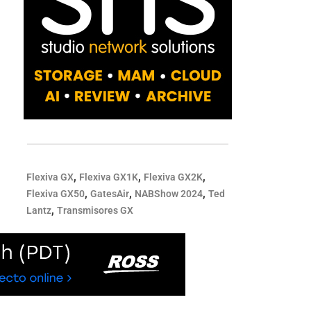
,
,
,
Flexiva GX
Flexiva GX1K
Flexiva GX2K
,
,
,
Flexiva GX50
GatesAir
NABShow 2024
Ted
,
Lantz
Transmisores GX