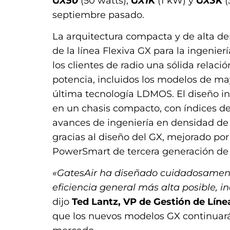
GX50
(50 watts),
GX1K
(1 kW) y
GX3K
(
septiembre pasado.
La arquitectura compacta y de alta de
de la línea Flexiva GX para la ingenie
los clientes de radio una sólida relaci
potencia, incluidos los modelos de m
última tecnología LDMOS. El diseño i
en un chasis compacto, con índices de 
avances de ingeniería en densidad de p
gracias al diseño del GX, mejorado por 
PowerSmart de tercera generación de 
«GatesAir ha diseñado cuidadosament
eficiencia general más alta posible, i
dijo
Ted Lantz, VP de Gestión de Lín
que los nuevos modelos GX continuará