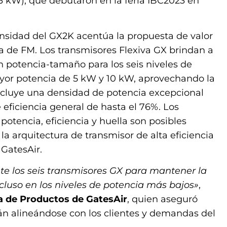
3 kW), que debutaron en la feria IBC2023 en
nsidad del GX2K acentúa la propuesta de valor
ría de FM. Los transmisores Flexiva GX brindan a
ón potencia-tamaño para los seis niveles de
ayor potencia de 5 kW y 10 kW, aprovechando la
ncluye una densidad de potencia excepcional
eficiencia general de hasta el 76%. Los
otencia, eficiencia y huella son posibles
la arquitectura de transmisor de alta eficiencia
GatesAir.
e los seis transmisores GX para mantener la
ncluso en los niveles de potencia más bajos»
,
ea de Productos de GatesAir
, quien aseguró
n alineándose con los clientes y demandas del