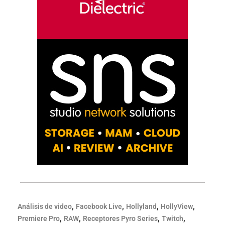
,
,
,
,
Análisis de video
Facebook Live
Hollyland
HollyView
,
,
,
,
Premiere Pro
RAW
Receptores Pyro Series
Twitch