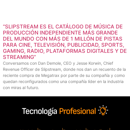
“SLIPSTREAM ES EL CATÁLOGO DE MÚSICA DE
PRODUCCIÓN INDEPENDIENTE MÁS GRANDE
DEL MUNDO CON MÁS DE 1 MILLÓN DE PISTAS
PARA CINE, TELEVISIÓN, PUBLICIDAD, SPORTS,
GAMING, RADIO, PLATAFORMAS DIGITALES Y DE
STREAMING”
Conversamos con Dan Demole, CEO y Jesse Korwin, Chief
Revenue Officer de Slipstream, donde nos dan un recuento de la
reciente compra de Megatrax por parte de su compañía y como
quedan reconfigurados como una compañía líder en la industria
con miras al futuro.