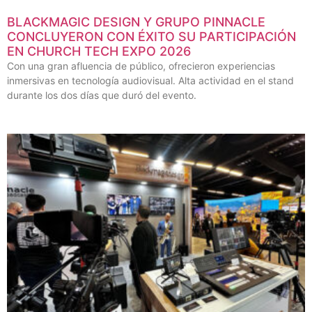
BLACKMAGIC DESIGN Y GRUPO PINNACLE
CONCLUYERON CON ÉXITO SU PARTICIPACIÓN
EN CHURCH TECH EXPO 2026
Con una gran afluencia de público, ofrecieron experiencias
inmersivas en tecnología audiovisual. Alta actividad en el stand
durante los dos días que duró del evento.