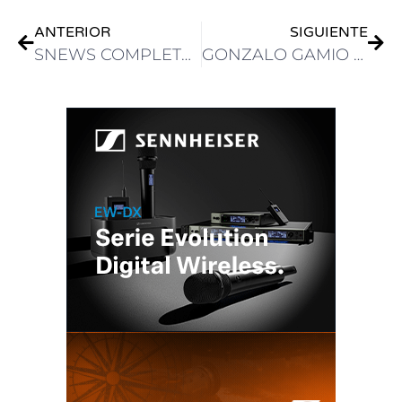
ANTERIOR
SIGUIENTE
SNEWS COMPLETÓ LA AUTOMATIZACIÓN DEL FLUJO DE PRODUCCIÓN DE CONTENIDO PERIODÍSTICO DE SBT – RS
GONZALO GAMIO DE SONY: “SONY APORTA EFICIENCIA OPERATIVA, ESCALABILIDAD Y CONFIABILIDAD TÉCNICA”