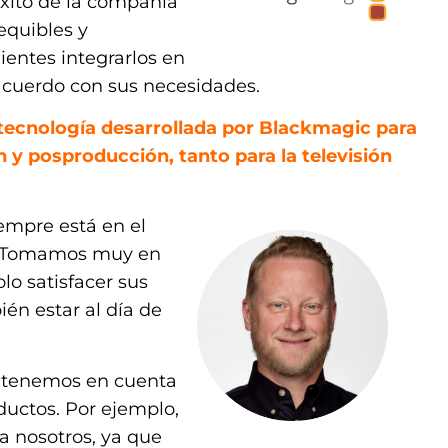
 éxito de la compañía
equibles y
ientes integrarlos en
 acuerdo con sus necesidades.
a tecnología desarrollada por Blackmagic para
 y posproducción, tanto para la televisión
iempre está en el
s. Tomamos muy en
lo satisfacer sus
én estar al día de
e tenemos en cuenta
oductos. Por ejemplo,
a nosotros, ya que