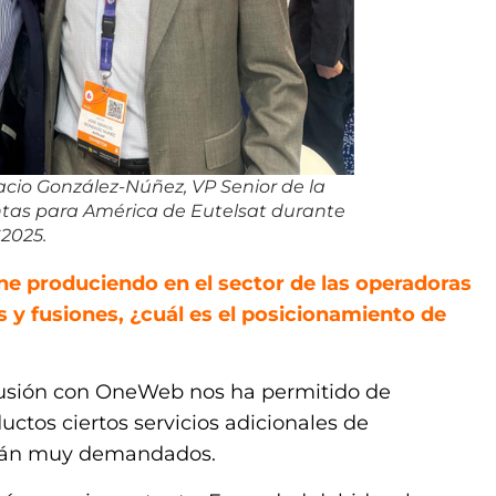
acio González-Núñez, VP Senior de la
tas para América de Eutelsat durante
2025.
ne produciendo en el sector de las operadoras
s y fusiones, ¿cuál es el posicionamiento de
usión con OneWeb nos ha permitido de
uctos ciertos servicios adicionales de
stán muy demandados.