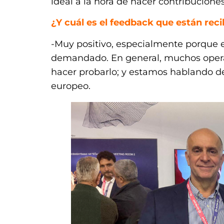
ideal a la hora de hacer contribucio
¿Y cuál es el feedback que están rec
-Muy positivo, especialmente porque e
demandado. En general, muchos oper
hacer probarlo; y estamos hablando d
europeo.