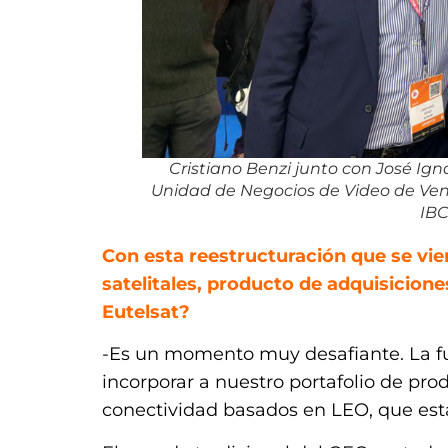
Cristiano Benzi junto con José Ign
Unidad de Negocios de Video de Ven
IBC
Con esta reestructuración que se vie
satelitales, producto de adquisicione
Eutelsat?
-Es un momento muy desafiante. La f
incorporar a nuestro portafolio de prod
conectividad basados en LEO, que e