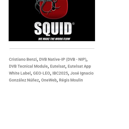
,
,
Cristiano Benzi
DVB Native-IP (DVB - NIP)
,
,
DVB Tecnical Module
Eutelsat
Eutelsat App
,
,
,
White Label
GEO-LEO
IBC2025
José Ignacio
,
,
González Núñez
OneWeb
Régis Moulin