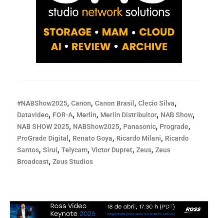
,
,
,
,
#NABShow2025
Canon
Canon Brasil
Clecio Silva
,
,
,
,
,
Datavideo
FOR-A
Merlin
Merlin Distribuitor
NAB Show
,
,
,
,
NAB SHOW 2025
NABShow2025
Panasonic
Prograde
,
,
,
ProGrade Digital
Renato Goya
Ricardo Milani
Ricardo
,
,
,
,
,
Santos
Sirui
Telycam
Victor Dupret
Zeus
Zeus
,
Broadcast
Zeus Studios