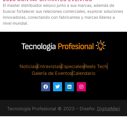
El master distribuidor estuvo junto a sus marcas, además de
buscar fortalecer sus relaciones comerciales, explorar soluciones
innovadoras, conectando con fabricantes y marcas líderes a
nivel mundial.
Noticias
Entrevistas
Especiales
Reels Tech
Galería de Eventos
Calendario
Tecnología Profesional © 2023 – Diseño:
DigitalMeri