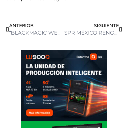
ANTERIOR
SIGUIENTE
“BLACKMAGIC WEEK BRASÍLIA” DEJA UN LEGADO DE INNOVACIÓN Y CONOCIMIENTO CON PINNACLE GROUP Y BLACKMAGIC DESIGN
SPR MÉXICO RENOVÓ SU INSTALACIÓN PROFESIONAL DE AUDIO CON TECNOLOGÍA DE TELOS ALLIANCE Y LIVEWIRE