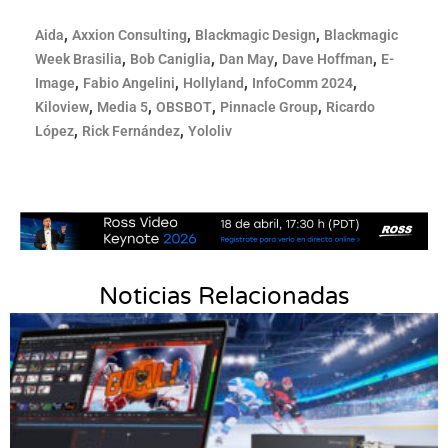
,
,
,
Aida
Axxion Consulting
Blackmagic Design
Blackmagic
,
,
,
,
Week Brasilia
Bob Caniglia
Dan May
Dave Hoffman
E-
,
,
,
,
Image
Fabio Angelini
Hollyland
InfoComm 2024
,
,
,
,
Kiloview
Media 5
OBSBOT
Pinnacle Group
Ricardo
,
,
López
Rick Fernández
Yololiv
Noticias Relacionadas