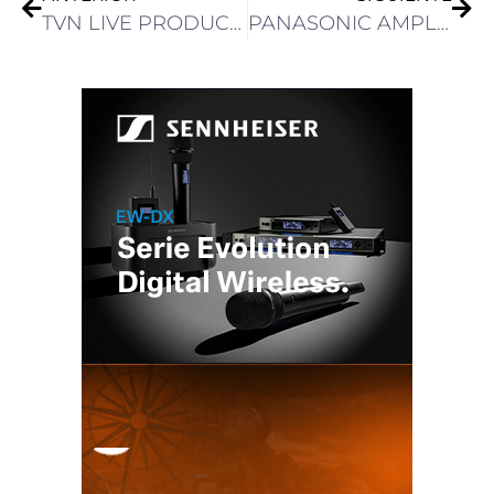
TVN LIVE PRODUCTION ELIGE LEADER Y PHABRIX T&M PARA SU ÚLTIMA UNIDAD DE PRODUCCIÓN
PANASONIC AMPLÍA SU COMPATIBILIDAD CON NDI PARA CÁMARAS PTZ Y GRABADORAS DE CÁMARA