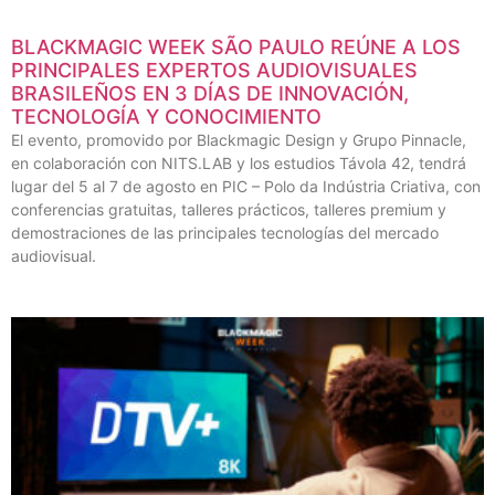
BLACKMAGIC WEEK SÃO PAULO REÚNE A LOS
PRINCIPALES EXPERTOS AUDIOVISUALES
BRASILEÑOS EN 3 DÍAS DE INNOVACIÓN,
TECNOLOGÍA Y CONOCIMIENTO
El evento, promovido por Blackmagic Design y Grupo Pinnacle,
en colaboración con NITS.LAB y los estudios Távola 42, tendrá
lugar del 5 al 7 de agosto en PIC – Polo da Indústria Criativa, con
conferencias gratuitas, talleres prácticos, talleres premium y
demostraciones de las principales tecnologías del mercado
audiovisual.