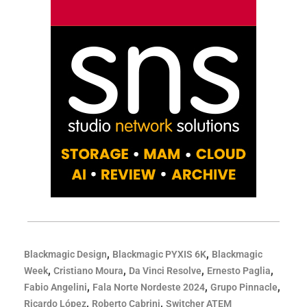
,
,
Blackmagic Design
Blackmagic PYXIS 6K
Blackmagic
,
,
,
,
Week
Cristiano Moura
Da Vinci Resolve
Ernesto Paglia
,
,
,
Fabio Angelini
Fala Norte Nordeste 2024
Grupo Pinnacle
,
,
Ricardo López
Roberto Cabrini
Switcher ATEM