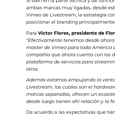
Si bien en la parte técnica y de funci
ambas marcas muy ligadas, desde esta
Vimeo de Livestream, la estrategia con
posicionar el branding principalment
Para
Víctor Flores, presidente de Flo
“E
fectivamente tenemos desde ahora l
master de Vimeo para toda América L
compañía que ahora cuenta con los d
plataforma de servicios para streami
otros.
Además estamos empujando la venta 
Livestream, los cuales son el hardwa
marcas separadas, ofrecen un ecosist
desde luego tienen ahí relación y la f
De acuerdo a las expectativas que tien