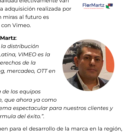
onalidad efectivamente van
 adquisición realizada por
 miras al futuro es
e con Vimeo.
rMartz
:
a distribución
atina, VIMEO es la
erechos de la
ng, mercadeo, OTT en
de los equipos
re, que ahora ya como
ema espectacular para nuestros clientes y
ormula del éxito
.”.
en para el desarrollo de la marca en la región,