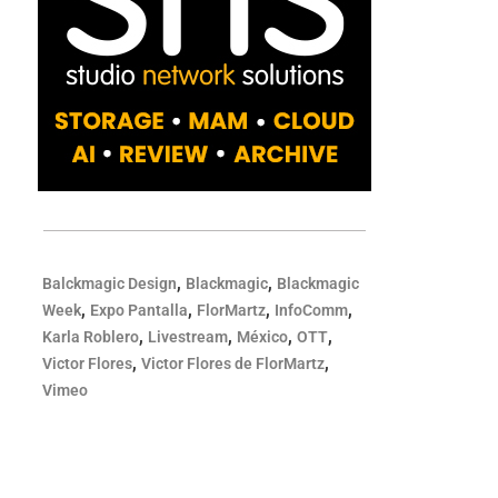
,
,
Balckmagic Design
Blackmagic
Blackmagic
,
,
,
,
Week
Expo Pantalla
FlorMartz
InfoComm
,
,
,
,
Karla Roblero
Livestream
México
OTT
,
,
Victor Flores
Victor Flores de FlorMartz
Vimeo