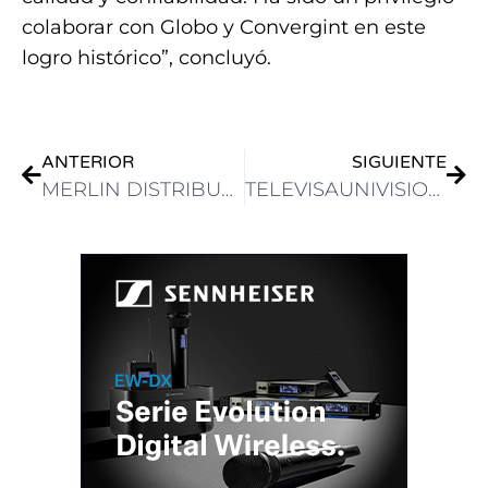
colaborar con Globo y Convergint en este
logro histórico”, concluyó.
ANTERIOR
SIGUIENTE
MERLIN DISTRIBUTOR TRAE A LATINOAMÉRICA LA NUEVA CÁMARA DIGITAL COMPACTA PANASONIC LUMIX ZS300 4K, CON ZOOM 15X, IDEAL PARA VIAJES
TELEVISAUNIVISION FUE EL ESCENARIO DEL TVU SOLUTION DAY EN CIUDAD DE MÉXICO, ORGANIZADO POR TVU NETWORKS Y OCM SOLUTIONS