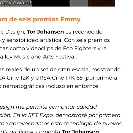
ora de seis premios Emmy
ic Design,
Tor Johansen
es reconocido
 sensibilidad artística. Con seis premios
as como videoclips de Foo Fighters y la
alley Music and Arts Festival.
as reales de un set de gran escala, mostrando
A Cine 12K y URSA Cine 17K 65 (por primera
cinematográficas incluso en entornos
esign me permite combinar calidad
ción. En la SET Expo, demostraré por primera
cómo aprovechamos esta tecnología de nuevos
matográficos
«, comenta
Tor Johansen
.