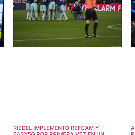
RIEDEL IMPLEMENTÓ REFCAM Y
A
EASY5G POR PRIMERA VEZ EN UN
R