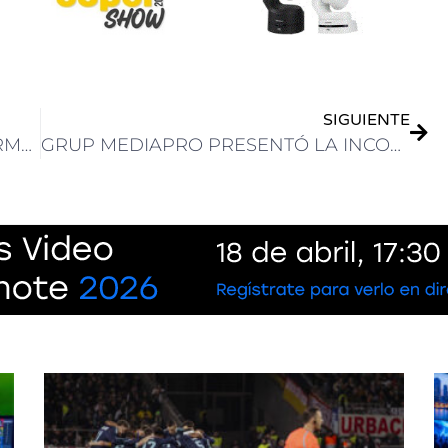
SIGUIENTE
DESDE IBC, SONY SIGUE A PASO FIRME EN LA INDUSTRIA AUDIOVISUAL
GRUP MEDIAPRO PRESENTÓ LA INCORPORACIÓN DE LA EMPRESA URUGUAYA COLOUR, UNA BOUTIQUE DEDICADA AL COLOUR GRADING Y VFX QUE OPERA EN EL PAÍS DESDE 2014.