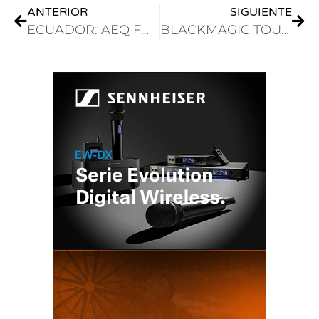
ANTERIOR
SIGUIENTE
ECUADOR: AEQ FORUM DIGITALIZA LAS EMISIONES DE RADIO FABU EN GUAYAQUIL
BLACKMAGIC TOUR 2025 LLEGA A BUENOS AIRES ESTE 13 DE MARZO EN NON STOP DIGITAL