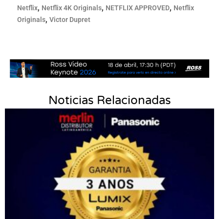
,
,
,
Netflix
Netflix 4K Originals
NETFLIX APPROVED
Netflix
,
Originals
Victor Dupret
Noticias Relacionadas