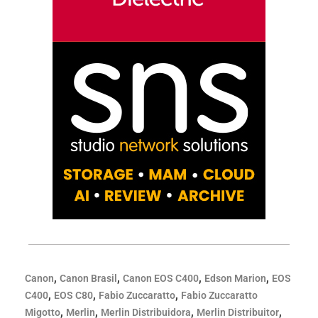
,
,
,
,
Canon
Canon Brasil
Canon EOS C400
Edson Marion
EOS
,
,
,
C400
EOS C80
Fabio Zuccaratto
Fabio Zuccaratto
,
,
,
,
Migotto
Merlin
Merlin Distribuidora
Merlin Distribuitor