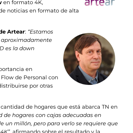
w
en formato 4K,
de noticias en formato de alta
de Artear
:
“Estamos
ce aproximadamente
HD es la down
mportancia en
 Flow de Personal con
istribuirse por otras
e cantidad de hogares que está abarca TN en
d de hogares con cajas adecuadas en
e un millón, pero para verlo se requiere que
 4K”
, afirmando sobre el resultado y la