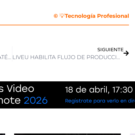
©
💡
Tecnología Profesional
SIGUIENTE
EUTELSAT ADQUIERE OTROS 340 SATÉLITES DE ÓRBITA BAJA ONEWEB DE AIRBUS
LIVEU HABILITA FLUJO DE PRODUCCIÓN EN LA NUBE PARA LA PRIMERA TRANSMISIÓN EN VIVO DE ITVX: LOVE ISLAND: THE MORNING AFTER