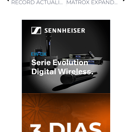
RECORD ACTUALIZA 8 ESTUDIOS CON PRO TOOLS|CARBON, HDX Y MTRX STUDIO DE AVID
MATROX EXPANDE SU GAMA DE ENCODERS CON LA SERIE MAEVEX 7100 AVC/HEVC 4K60