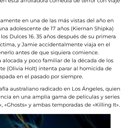
 en esta arrolladora comedia de terror con viaje
idamente en una de las más vistas del año en
, una adolescente de 17 años (Kiernan Shipka)
 los Dulces 16. 35 años después de su primera
íctima, y Jamie accidentalmente viaja en el
enerlo antes de que siquiera comience.
 alocada y poco familiar de la década de los
e (Olivia Holt) intenta parar al homicida de
rapada en el pasado por siempre.
afía australiano radicado en Los Ángeles, quien
ncia en una amplia gama de películas y series
», «Ghosts» y ambas temporadas de «Killing It».