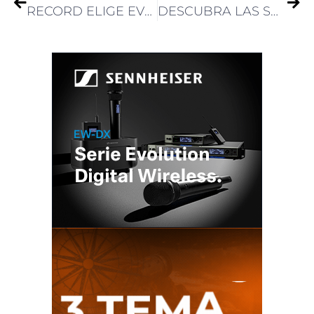
RECORD ELIGE EVERTZ.IO PARA LA TRANSICIÓN DE SU PLAYOUT HACIA LA NUBE
DESCUBRA LAS SOLUCIONES DE AUDIO DE SENNHEISER GROUP EN ISE 2025