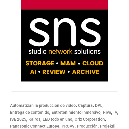
,
,
,
Automatizan la producción de video
Captura
DPL
,
,
,
,
Entrega de contenido
Entretenimiento inmersivo
Hive
IA
,
,
,
,
ISE 2025
Kairos
LED todo en uno
Orix Corporation
,
,
,
,
Panasonic Connect Europe
PROAV
Producción
Projektil