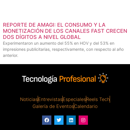
REPORTE DE AMAGI: EL CONSUMO Y LA
MONETIZACIÓN DE LOS CANALES FAST CRECEN
DOS DÍGITOS A NIVEL GLOBAL
Experimentaron un aumento del 55% en HOV y del 53% en
impresiones publicitarias, respectivamente, con respecto al año
anterior.
Noticias
Entrevistas
Especiales
Reels Tech
Galería de Eventos
Calendario