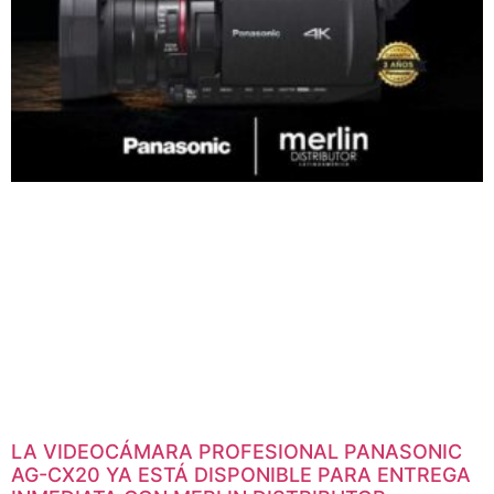
LA VIDEOCÁMARA PROFESIONAL PANASONIC
AG-CX20 YA ESTÁ DISPONIBLE PARA ENTREGA