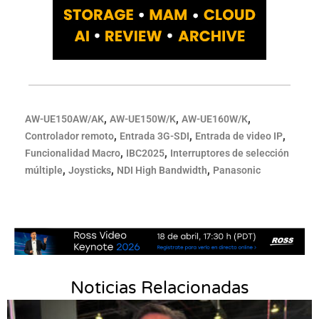
,
,
,
AW-UE150AW/AK
AW-UE150W/K
AW-UE160W/K
,
,
,
Controlador remoto
Entrada 3G-SDI
Entrada de video IP
,
,
Funcionalidad Macro
IBC2025
Interruptores de selección
,
,
,
múltiple
Joysticks
NDI High Bandwidth
Panasonic
Noticias Relacionadas