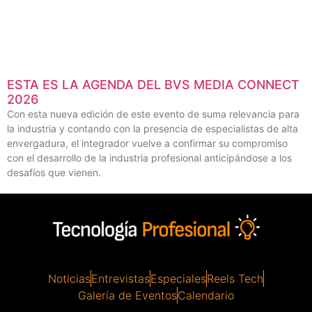
ESTA ES LA AGENDA DEL BVS MEDIA CONNECT
2026
Con esta nueva edición de este evento de suma relevancia para
la industria y contando con la presencia de especialistas de alta
envergadura, el integrador vuelve a confirmar su compromiso
con el desarrollo de la industria profesional anticipándose a los
desafíos que vienen.
Noticias
Entrevistas
Especiales
Reels Tech
Galería de Eventos
Calendario