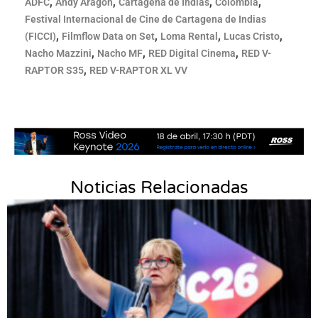
,
,
,
,
ADFC
Andy Aragón
Cartagena de Indias
Colombia
Festival Internacional de Cine de Cartagena de Indias
,
,
,
,
(FICCI)
Filmflow Data on Set
Loma Rental
Lucas Cristo
,
,
,
Nacho Mazzini
Nacho MF
RED Digital Cinema
RED V-
,
RAPTOR S35
RED V-RAPTOR XL VV
Noticias Relacionadas