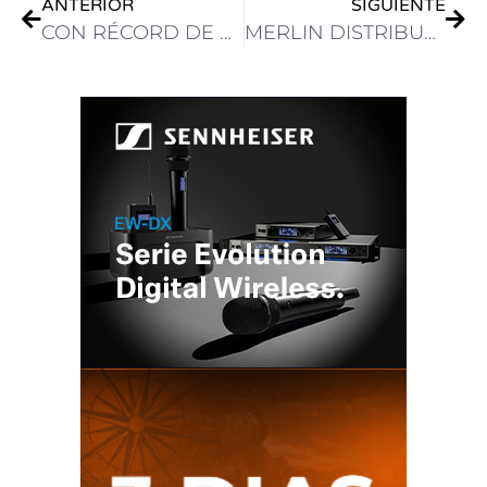
ANTERIOR
SIGUIENTE
CON RÉCORD DE VENTAS, GRUPO PINNACLE Y E-IMAGE PREMIARON A SUS DISTRIBUIDORES DE LATINOAMÉRICA
MERLIN DISTRIBUTOR LLEGA A LA SEMANA ABC 2025 JUNTO A CANON