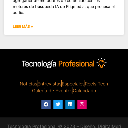
agregador de metadatos de contenido con los
motores de búsqueda IA de Etiqmedia, que procesa el
audio.
LEER MÁS »
Noticias
Entrevistas
Especiales
Reels Tech
Galería de Eventos
Calendario
Tecnología Profesional © 2023 – Diseño:
DigitalMeri