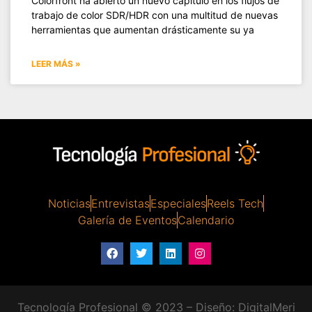
Colorfront ha abierto un nuevo capítulo en los flujos de
trabajo de color SDR/HDR con una multitud de nuevas
herramientas que aumentan drásticamente su ya
LEER MÁS »
Noticias
Entrevistas
Especiales
Reels Tech
Galería de Eventos
Calendario
Tecnología Profesional © 2023 – Diseño:
DigitalMeri