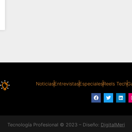
Noticias
Entrevistas
Especiales
Reels Tech
Ga
Tecnología Profesional © 2023 – Diseño:
DigitalMeri