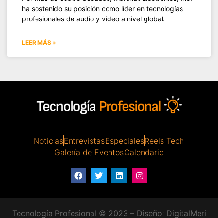
ha sostenido su posición como líder en tecnologías
profesionales de audio y video a nivel global.
LEER MÁS »
Noticias
Entrevistas
Especiales
Reels Tech
Galería de Eventos
Calendario
Tecnología Profesional © 2023 – Diseño:
DigitalMeri