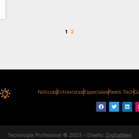
1
2
Noticias
Entrevistas
Especiales
Reels Tech
Ga
Tecnología Profesional © 2023 – Diseño:
DigitalMeri