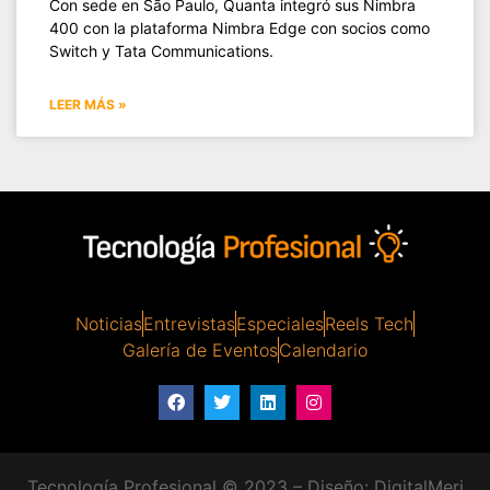
Con sede en São Paulo, Quanta integró sus Nimbra
400 con la plataforma Nimbra Edge con socios como
Switch y Tata Communications.
LEER MÁS »
Noticias
Entrevistas
Especiales
Reels Tech
Galería de Eventos
Calendario
Tecnología Profesional © 2023 – Diseño:
DigitalMeri