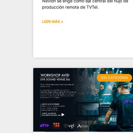
Nevion se erige como eje central del flujo de
producción remota de TVTel.
LEER MÁS »
SIN CATEGORÍA