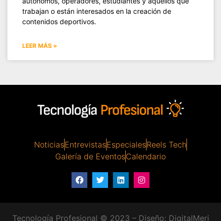
autónomos, operadores, estudiantes y aquellos que
trabajan o están interesados ​​en la creación de
contenidos deportivos.
LEER MÁS »
Noticias
Entrevistas
Especiales
Reels Tech
Galería de Eventos
Calendario
Tecnología Profesional © 2023 – Diseño:
DigitalMeri