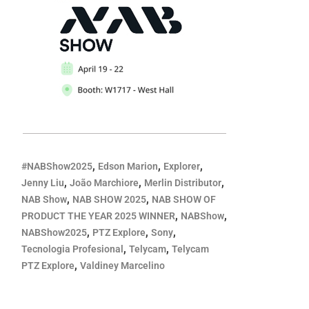
,
,
,
#NABShow2025
Edson Marion
Explorer
,
,
,
Jenny Liu
João Marchiore
Merlin Distributor
,
,
NAB Show
NAB SHOW 2025
NAB SHOW OF
,
,
PRODUCT THE YEAR 2025 WINNER
NABShow
,
,
,
NABShow2025
PTZ Explore
Sony
,
,
Tecnologia Profesional
Telycam
Telycam
,
PTZ Explore
Valdiney Marcelino