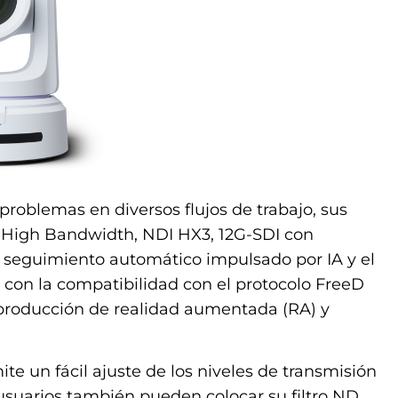
problemas en diversos flujos de trabajo, sus
DI High Bandwidth, NDI HX3, 12G-SDI con
l seguimiento automático impulsado por IA y el
on la compatibilidad con el protocolo FreeD
 producción de realidad aumentada (RA) y
te un fácil ajuste de los niveles de transmisión
s usuarios también pueden colocar su filtro ND