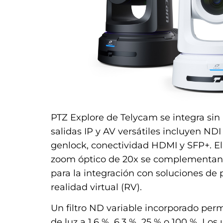
PTZ Explore de Telycam se integra sin 
salidas IP y AV versátiles incluyen N
genlock, conectividad HDMI y SFP+. E
zoom óptico de 20x se complementan c
para la integración con soluciones de
realidad virtual (RV).
Un filtro ND variable incorporado permi
de luz a 1,6 %, 6,3 %, 25 % o 100 %. Lo