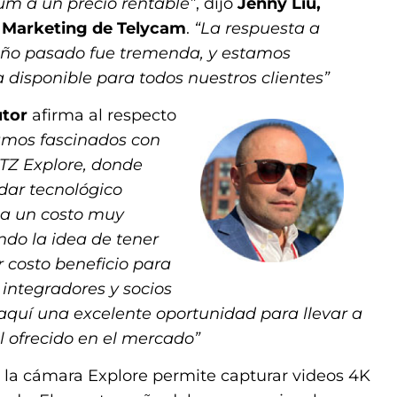
um a un precio rentable”
, dijo
Jenny Liu,
y Marketing de Telycam
.
“La respuesta a
l año pasado fue tremenda, y estamos
disponible para todos nuestros clientes”
utor
afirma al respecto
amos fascinados con
TZ Explore, donde
dar tecnológico
 a un costo muy
ndo la idea de tener
 costo beneficio para
 integradores y socios
aquí una excelente oportunidad para llevar a
l ofrecido en el mercado”
 la cámara Explore permite capturar videos 4K