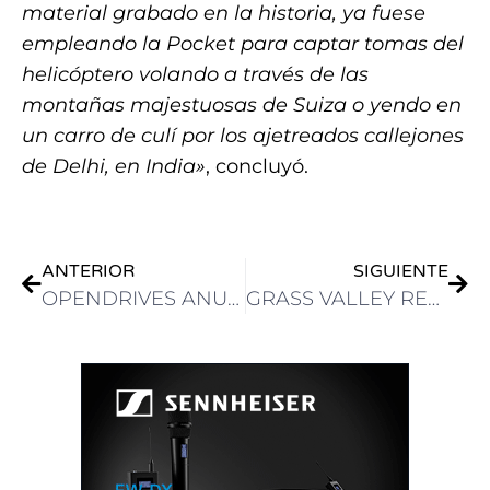
material grabado en la historia, ya fuese
empleando la Pocket para captar tomas del
helicóptero volando a través de las
montañas majestuosas de Suiza o yendo en
un carro de culí por los ajetreados callejones
de Delhi, en India»
, concluyó.
ANTERIOR
SIGUIENTE
OPENDRIVES ANUNCIA UN EQUIPO DE LIDERAZGO AMPLIADO PARA RESPALDAR SU CRECIMIENTO E INNOVACIÓN
GRASS VALLEY REALIZARÁ EN LAS VEGAS EL EVENTO «GV FORUM 2025: LEADING THE MEDIA REVOLUTION»