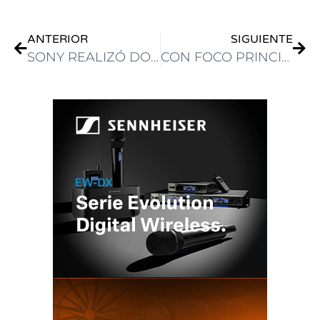
ANTERIOR
SIGUIENTE
SONY REALIZÓ DOS SESIONES VIRTUALES EN CDMX ANTES DE EXPOPANTALLA Y AHORA HARÁ OTRAS DOS TRAS SU CIERRE
CON FOCO PRINCIPAL EN ARRI Y BLACKMAGIC DESIGN, AMTEC FORTALECE SU PRESENCIA EN EXPOPANTALLA 2024