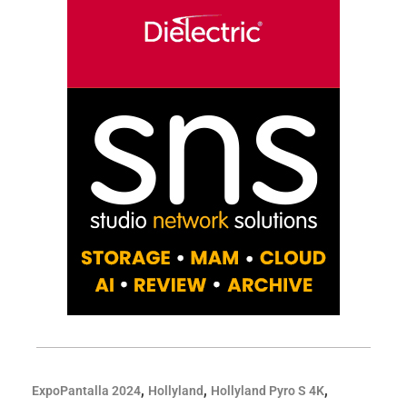
,
,
,
ExpoPantalla 2024
Hollyland
Hollyland Pyro S 4K