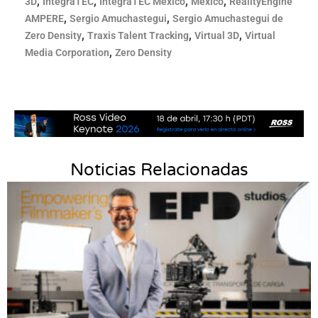
,
,
,
,
3D
IntegraTEC
IntegraTEC México
México
RealityEngine
,
,
AMPERE
Sergio Amuchastegui
Sergio Amuchastegui de
,
,
,
Zero Density
Traxis Talent Tracking
Virtual 3D
Virtual
,
Media Corporation
Zero Density
Noticias Relacionadas