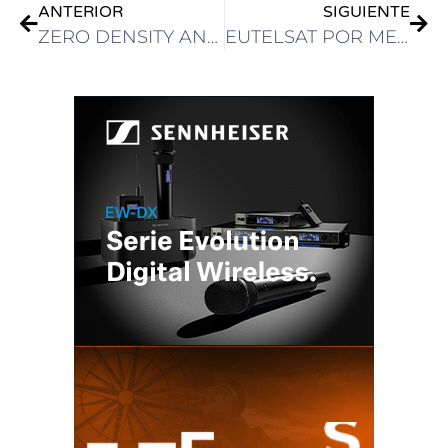
ANTERIOR
SIGUIENTE
ZERO DENSITY ANUNCIÓ QUE YA ESTÁ DISPONIBLE EL NUEVO REALITY 5.4 SERVICE PACK 1
EUTELSAT POR MEDIO DE SU SATELITE 117 WEST A, DISTRIBUIRÁ LOS JUEGOS OLÍMPICOS FRANCIA 2024 PARA CLARO SPORTS EN TODA AMÉRICA LATINA.