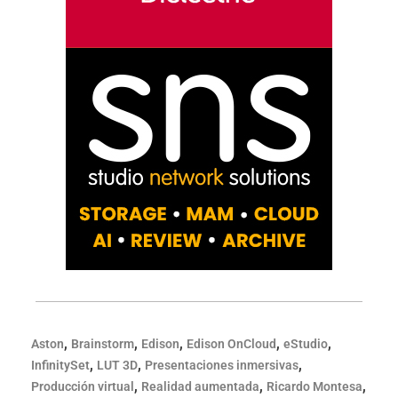
,
,
,
,
,
Aston
Brainstorm
Edison
Edison OnCloud
eStudio
,
,
,
InfinitySet
LUT 3D
Presentaciones inmersivas
,
,
,
Producción virtual
Realidad aumentada
Ricardo Montesa