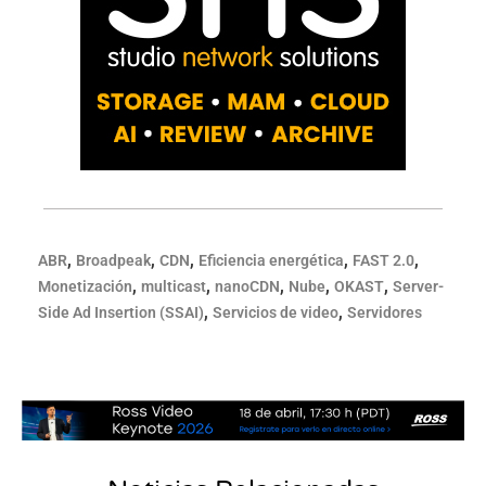
,
,
,
,
,
ABR
Broadpeak
CDN
Eficiencia energética
FAST 2.0
,
,
,
,
,
Monetización
multicast
nanoCDN
Nube
OKAST
Server-
,
,
Side Ad Insertion (SSAI)
Servicios de video
Servidores