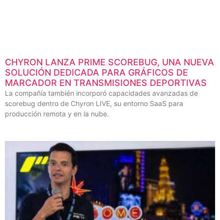
CHYRON LANZA PRIME SCOREBUG, UNA NUEVA
SOLUCIÓN DEDICADA PARA GRÁFICOS DE
MARCADOR EN TRANSMISIONES DEPORTIVAS
La compañía también incorporó capacidades avanzadas de
scorebug dentro de Chyron LIVE, su entorno SaaS para
producción remota y en la nube.