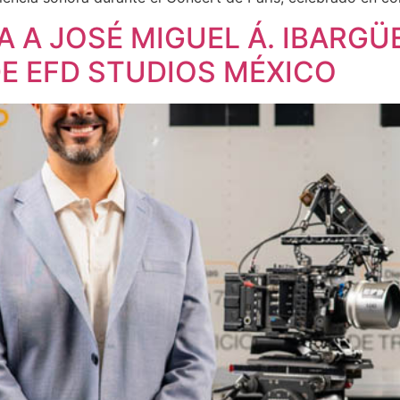
A A JOSÉ MIGUEL Á. IBARG
E EFD STUDIOS MÉXICO