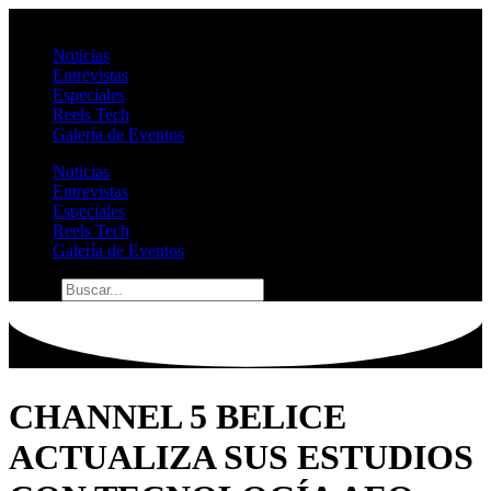
Ir
al
Noticias
contenido
Entrevistas
Especiales
Reels Tech
Galería de Eventos
Noticias
Entrevistas
Especiales
Reels Tech
Galería de Eventos
Buscar
CHANNEL 5 BELICE
ACTUALIZA SUS ESTUDIOS