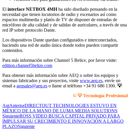
El
interface NETBOX 4MH
ha sido diseñado pensando en la
necesidad que tienen locutorios de radio y escenarios así como
espacios multimedia y platós de TV de disponer de entradas de
micrófono de alta calidad y de salidas de auriculares, a través de una
red IP sobre protocolo Dante.
Los dispositivos Dante quedan configurados e interconectados,
haciendo una red de audio única donde todos pueden compartir
contenidos.
Para más información sobre Channel 5 Belice, por favor visite:
edition.channel5belize.com
Para obtener más información sobre AEQ o sobre los equipos y
sistemas fabricados y sus proyectos, visite
www.aeq.es
, envíe un
email a
aeqsales@aeq.es
o llame al teléfono +34 91 686 1300.
💡
© 💡 Tecnología Profesional
Ant
Anterior
DIRECTOUT TECHNOLOGIES ESTUVO EN
MÉXICO DE LA MANO DE LUMA MEDIA SOLUTIONS
Siguiente
ROSS VIDEO BUSCA CAPITAL PRIVADO PARA
IMPULSAR SU CRECIMIENTO E INNOVACIÓN A LARGO
PLAZO
Siguiente