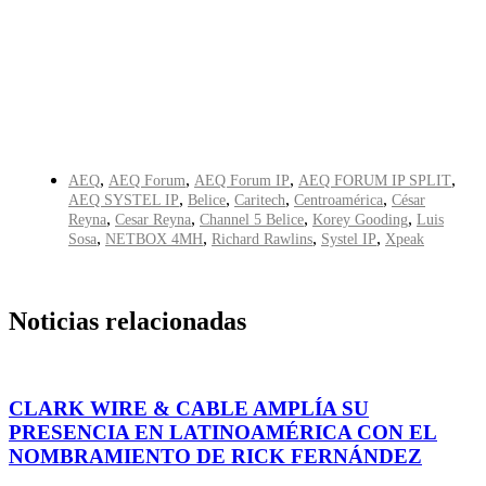
,
,
,
,
AEQ
AEQ Forum
AEQ Forum IP
AEQ FORUM IP SPLIT
,
,
,
,
AEQ SYSTEL IP
Belice
Caritech
Centroamérica
César
,
,
,
,
Reyna
Cesar Reyna
Channel 5 Belice
Korey Gooding
Luis
,
,
,
,
Sosa
NETBOX 4MH
Richard Rawlins
Systel IP
Xpeak
Noticias relacionadas
CLARK WIRE & CABLE AMPLÍA SU
PRESENCIA EN LATINOAMÉRICA CON EL
NOMBRAMIENTO DE RICK FERNÁNDEZ