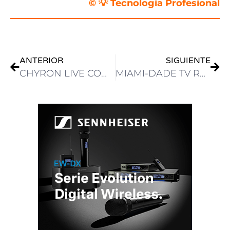
© 💡
Tecnología Profesional
ANTERIOR
SIGUIENTE
CHYRON LIVE COMPLETA LA REVISIÓN TÉCNICA DE AWS Y REFUERZA SU MADUREZ COMO SOLUCIÓN DE PRODUCCIÓN EN LA NUBE
MIAMI-DADE TV RENUEVA SU PLAYOUT CON UN SISTEMA REPLETO DE FUNCIONES DE PLAYBOX NEO