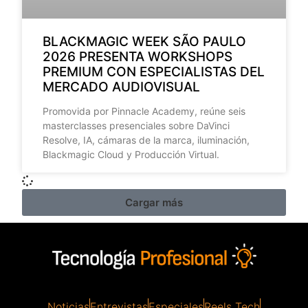
BLACKMAGIC WEEK SÃO PAULO
2026 PRESENTA WORKSHOPS
PREMIUM CON ESPECIALISTAS DEL
MERCADO AUDIOVISUAL
Promovida por Pinnacle Academy, reúne seis
masterclasses presenciales sobre DaVinci
Resolve, IA, cámaras de la marca, iluminación,
Blackmagic Cloud y Producción Virtual.
Cargar más
Noticias
Entrevistas
Especiales
Reels Tech