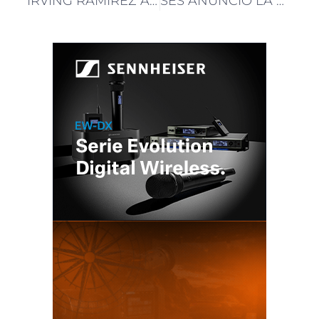
IRVING RAMÍREZ ASUME EN TELESTREAM COMO DIRECTOR DE VENTAS PARA AMÉRICA LATINA
SES ANUNCIÓ LA COMPRA TOTAL DE INTELSAT POR USD 3.100 MILLONES