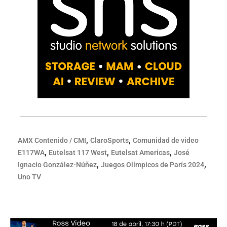
,
,
AMX Contenido / CMI
ClaroSports
Comunidad de video
,
,
,
E117WA
Eutelsat 117 West
Eutelsat Americas
José
,
,
Ignacio González-Núñez
Juegos Olímpicos de París 2024
Uno TV