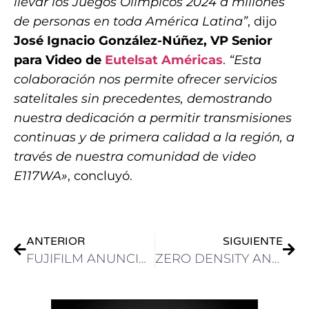
llevar los Juegos Olímpicos 2024 a millones
de personas en toda América Latina”
, dijo
José Ignacio González-Núñez, VP Senior
para Video de
Eutelsat Américas
.
“Esta
colaboración nos permite ofrecer servicios
satelitales sin precedentes, demostrando
nuestra dedicación a permitir transmisiones
continuas y de primera calidad a la región, a
través de nuestra comunidad de video
E117WA»
, concluyó.
ANTERIOR
SIGUIENTE
FUJIFILM ANUNCIA OFICIALMENTE A PINNACLE GROUP COMO DISTRIBUIDOR AUTORIZADO PARA DISTRIBUIR LA LINEA FUJINON DE LENTES PREMIUM
ZERO DENSITY ANUNCIÓ QUE YA ESTÁ DISPONIBLE EL NUEVO REALITY 5.4 SERVICE PACK 1