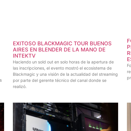
F
EXITOSO BLACKMAGIC TOUR BUENOS
P
AIRES EN BLENDER DE LA MANO DE
R
INTEKTV
E
Haciendo un sold out en solo horas de la apertura de
F
las inscripciones, el evento mostró el ecosistema de
re
Blackmagic y una visión de la actualidad del streaming
pr
s
por parte del gerente técnico del canal donde se
realizó.