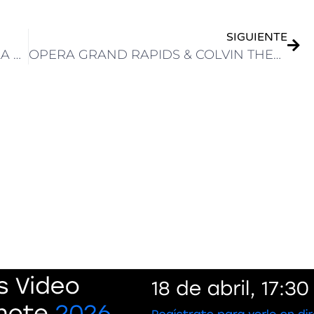
SIGUIENTE
LA SOLUCIÓN SRT DE APPEAR EN LA PLATAFORMA X REVOLUCIONA LA INFRAESTRUCTURA DE MCR Y PLAYOUT DEL GRUPO RBS, AFILIADA DE GLOBO
OPERA GRAND RAPIDS & COLVIN THEATRICAL GRABAN LA ÓPERA “STINNEY: AN AMERICAN EXECUTION” CON EQUIPOS DE BLACKMAGIC