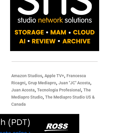
,
,
Amazon Studios
Apple TV+
Francesca
,
,
,
Ricagni
Grup Mediapro
Juan "JC" Acosta
,
,
Juan Acosta
Tecnologia Profesional
The
,
Mediapro Studio
The Mediapro Studio US &
Canada